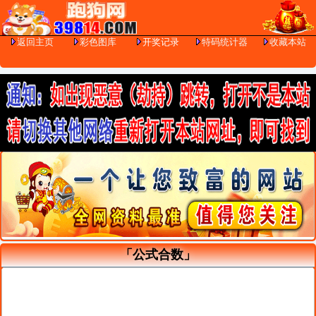
返回主页
彩色图库
开奖记录
特码统计器
收藏本站
「公式合数」